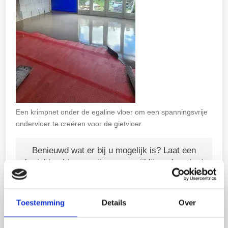
Een krimpnet onder de egaline vloer om een spanningsvrije
ondervloer te creëren voor de gietvloer
Benieuwd wat er bij u mogelijk is? Laat een
bericht achter en wij nemen vrijblijvend contact
met u op!
CONTACT ONS
Toestemming
Details
Over