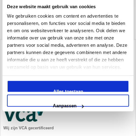
Deze website maakt gebruik van cookies
We gebruiken cookies om content en advertenties te
personaliseren, om functies voor social media te bieden
en om ons websiteverkeer te analyseren. Ook delen we
informatie over uw gebruik van onze site met onze
partners voor social media, adverteren en analyse. Deze
Contact/ Showroom
partners kunnen deze gegevens combineren met andere
informatie die u aan ze heeft verstrekt of die ze hebben
De Trompet 1141 in Heemskerk
verzameld op basis van uw gebruik van hun services.
*Uitsluitend op afspraak*
info@newstyle-gietvloeren.nl
Tel. 0614333291
Alles toestaan
Showroom
Aanpassen
Wij zijn VCA gecertificeerd