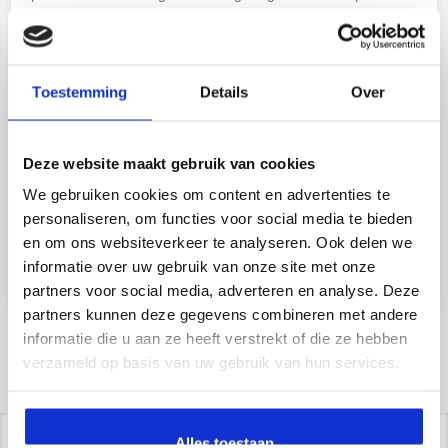
(VOC vrij) en hebben hierdoor nagenoeg geen emissie
uitstoot nadat de producten zijn uitgehard.
DEZE GIETVLOER IS TE BEZICHTIGEN IN ONZE
Toestemming
Details
Over
SHOWROOM TE HEEMSKERK!
Op zoek naar prijstechnisch interessante PU
Deze website maakt gebruik van cookies
gietvloer?
We gebruiken cookies om content en advertenties te
personaliseren, om functies voor social media te bieden
OFFERTE AANVRAGEN
en om ons websiteverkeer te analyseren. Ook delen we
informatie over uw gebruik van onze site met onze
partners voor social media, adverteren en analyse. Deze
partners kunnen deze gegevens combineren met andere
informatie die u aan ze heeft verstrekt of die ze hebben
verzameld op basis van uw gebruik van hun services.
Alles toestaan