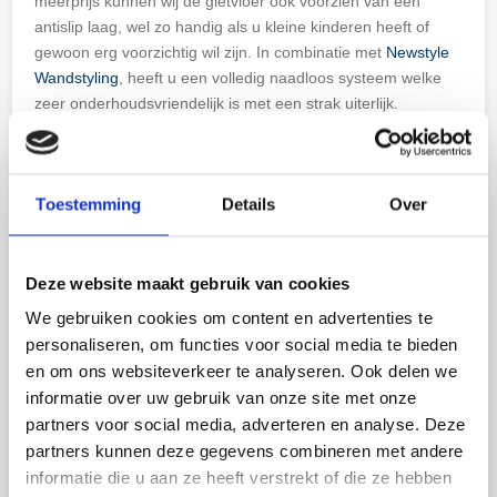
meerprijs kunnen wij de gietvloer ook voorzien van een
antislip laag, wel zo handig als u kleine kinderen heeft of
gewoon erg voorzichtig wil zijn. In combinatie met
Newstyle
Wandstyling
, heeft u een volledig naadloos systeem welke
zeer onderhoudsvriendelijk is met een strak uiterlijk.
Onze PU gietvloeren zijn vrij van weekmakers en PVC en
bevatten géén chemische verdunningsmiddelen. De
producten bevatten geen vluchtige organische componenten
Toestemming
Details
Over
(VOC vrij) en hebben hierdoor nagenoeg geen emissie
uitstoot nadat de producten zijn uitgehard.
Deze website maakt gebruik van cookies
DEZE GIETVLOER IS TE BEZICHTIGEN IN ONZE
We gebruiken cookies om content en advertenties te
SHOWROOM TE HEEMSKERK!
personaliseren, om functies voor social media te bieden
en om ons websiteverkeer te analyseren. Ook delen we
Leverbaar in 3000 uni kleuren of in betonlook
informatie over uw gebruik van onze site met onze
vraag direct een vrijblijvende offerte op
!
partners voor social media, adverteren en analyse. Deze
partners kunnen deze gegevens combineren met andere
OFFERTE AANVRAGEN
informatie die u aan ze heeft verstrekt of die ze hebben