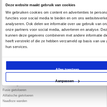
Vrijblijvend advies in onze 250 m2 showroom
Deze website maakt gebruik van cookies
UV- bestendige PU gietvloeren
We gebruiken cookies om content en advertenties te persona
Extra scheur overbruggende PU gietvloeren
functies voor social media te bieden en om ons websiteverke
analyseren. Ook delen we informatie over uw gebruik van on
Newstyle vloeren
onze partners voor social media, adverteren en analyse. De
kunnen deze gegevens combineren met andere informatie di
Kleurvaste gietvloeren
heeft verstrekt of die ze hebben verzameld op basis van uw 
PU gietvloeren
hun services.
ESD gietvloeren
Woonbeton vloeren
Coating vloeren
Betonlook gietvloeren
Alles toestaan
Beton gietvloeren
Design gietvloeren
Aanpassen
Naadloze gietvloeren
Fusie gietvloeren
Alifatische gietvloeren
Naadloze wanden