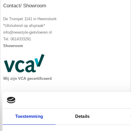
Contact/ Showroom
De Trompet 1141 in Heemskerk
*Uitsluitend op afspraak*
info@newstyle-gietvloeren.nl
Tel. 0614333291
Showroom
Wij zijn VCA gecertificeerd
Waarom kiest u voor Newstyle?
Uitgebreide service en begeleiding
Toestemming
Details
Ruim 15 jaar ervaring
Zelf opgeleiden vakmensen in dienst