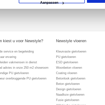
Aanpassen
 kiest u voor Newstyle?
Newstyle vloeren
de service en begeleiding
Kleurvaste gietvloeren
aar ervaring
PU gietvloeren
eleiden vakmensen in dienst
ESD gietvloeren
vend advies in onze 250 m2 showroom
Woonbeton vloeren
endige PU gietvloeren
Coating vloeren
heur overbruggende PU gietvloeren
Betonlook gietvloeren
Beton gietvloeren
Design gietvloeren
Naadloze gietvloeren
Fusie gietvloeren