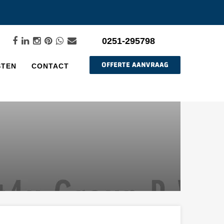
0251-295798
OFFERTE AANVRAAG
STEN
CONTACT