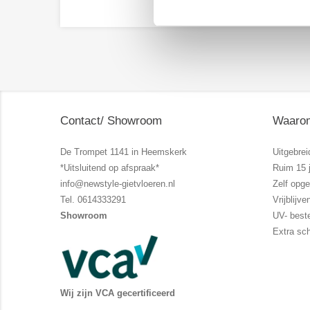
Contact/ Showroom
Waarom
De Trompet 1141 in Heemskerk
Uitgebrei
*Uitsluitend op afspraak*
Ruim 15 j
info@newstyle-gietvloeren.nl
Zelf opg
Tel. 0614333291
Vrijblij
Showroom
UV- best
Extra sc
Wij zijn VCA gecertificeerd