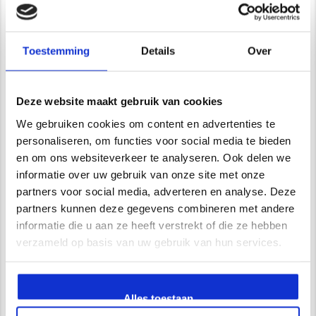
De Trompet 1141 in Heemskerk
*Uitsluitend op afspraak*
info@newstyle-gietvloeren.nl
Toestemming
Details
Over
Tel. 0614333291
Showroom
Deze website maakt gebruik van cookies
We gebruiken cookies om content en advertenties te
personaliseren, om functies voor social media te bieden
Wij zijn VCA gecertificeerd
en om ons websiteverkeer te analyseren. Ook delen we
informatie over uw gebruik van onze site met onze
partners voor social media, adverteren en analyse. Deze
partners kunnen deze gegevens combineren met andere
Waarom kiest u voor Newstyle?
informatie die u aan ze heeft verstrekt of die ze hebben
verzameld op basis van uw gebruik van hun services.
Uitgebreide service en begeleiding
Ruim 15 jaar ervaring
Zelf opgeleiden vakmensen in dienst
Vrijblijvend advies in onze 250 m2 showroom
Alles toestaan
UV- bestendige PU gietvloeren