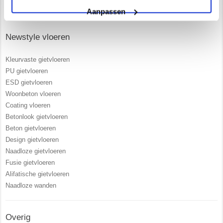
Extra scheur overbruggende PU gietvloeren
Aanpassen
Newstyle vloeren
Kleurvaste gietvloeren
PU gietvloeren
ESD gietvloeren
Woonbeton vloeren
Coating vloeren
Betonlook gietvloeren
Beton gietvloeren
Design gietvloeren
Naadloze gietvloeren
Fusie gietvloeren
Alifatische gietvloeren
Naadloze wanden
Overig