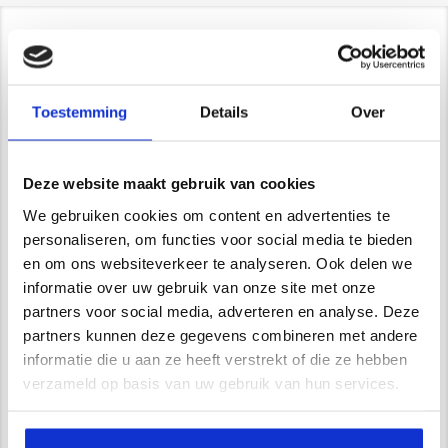
Contact/ Showroom
De Trompet 1141 in Heemskerk
Toestemming
Details
Over
*Uitsluitend op afspraak*
info@newstyle-gietvloeren.nl
Tel. 0614333291
Deze website maakt gebruik van cookies
Showroom
We gebruiken cookies om content en advertenties te
personaliseren, om functies voor social media te bieden
en om ons websiteverkeer te analyseren. Ook delen we
informatie over uw gebruik van onze site met onze
Wij zijn VCA gecertificeerd
partners voor social media, adverteren en analyse. Deze
partners kunnen deze gegevens combineren met andere
informatie die u aan ze heeft verstrekt of die ze hebben
Waarom kiest u voor Newstyle?
verzameld op basis van uw gebruik van hun services.
Uitgebreide service en begeleiding
Ruim 15 jaar ervaring