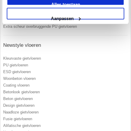
Alles toestaan
Zelf opgeleiden vakmensen in dienst
Vrijblijvend advies in onze 250 m2 showroom
Aanpassen
UV- bestendige PU gietvloeren
Extra scheur overbruggende PU gietvloeren
Newstyle vloeren
Kleurvaste gietvloeren
PU gietvloeren
ESD gietvloeren
Woonbeton vloeren
Coating vloeren
Betonlook gietvloeren
Beton gietvloeren
Design gietvloeren
Naadloze gietvloeren
Fusie gietvloeren
Alifatische gietvloeren