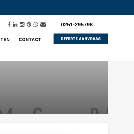
0251-295798
OFFERTE AANVRAAG
STEN
CONTACT