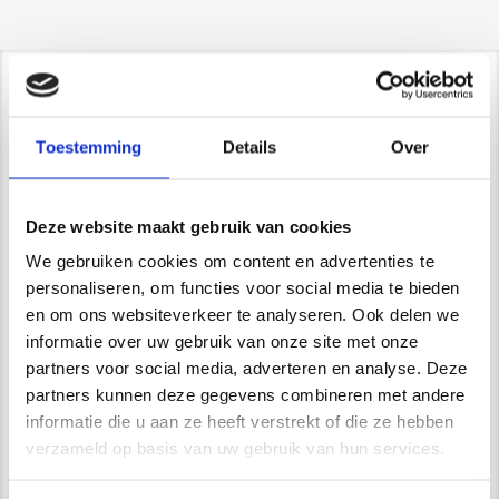
Contact/ Showroom
Toestemming
Details
Over
De Trompet 1141 in Heemskerk
*Uitsluitend op afspraak*
info@newstyle-gietvloeren.nl
Deze website maakt gebruik van cookies
Tel. 0614333291
Showroom
We gebruiken cookies om content en advertenties te
personaliseren, om functies voor social media te bieden
en om ons websiteverkeer te analyseren. Ook delen we
informatie over uw gebruik van onze site met onze
partners voor social media, adverteren en analyse. Deze
Wij zijn VCA gecertificeerd
partners kunnen deze gegevens combineren met andere
informatie die u aan ze heeft verstrekt of die ze hebben
verzameld op basis van uw gebruik van hun services.
Waarom kiest u voor Newstyle?