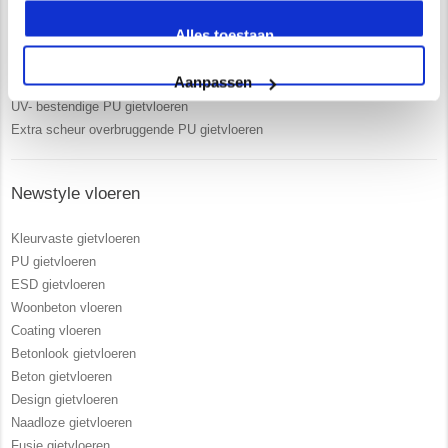
Uitgebreide service en begeleiding
Alles toestaan
Ruim 15 jaar ervaring
Zelf opgeleiden vakmensen in dienst
Aanpassen
Vrijblijvend advies in onze 250 m2 showroom
UV- bestendige PU gietvloeren
Extra scheur overbruggende PU gietvloeren
Newstyle vloeren
Kleurvaste gietvloeren
PU gietvloeren
ESD gietvloeren
Woonbeton vloeren
Coating vloeren
Betonlook gietvloeren
Beton gietvloeren
Design gietvloeren
Naadloze gietvloeren
Fusie gietvloeren