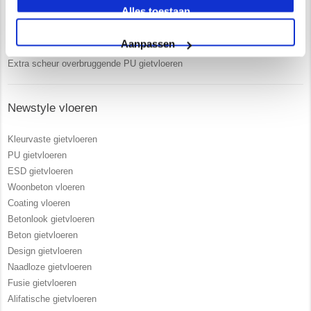
Alles toestaan
Zelf opgeleiden vakmensen in dienst
Vrijblijvend advies in onze 250 m2 showroom
Aanpassen
UV- bestendige PU gietvloeren
Extra scheur overbruggende PU gietvloeren
Newstyle vloeren
Kleurvaste gietvloeren
PU gietvloeren
ESD gietvloeren
Woonbeton vloeren
Coating vloeren
Betonlook gietvloeren
Beton gietvloeren
Design gietvloeren
Naadloze gietvloeren
Fusie gietvloeren
Alifatische gietvloeren