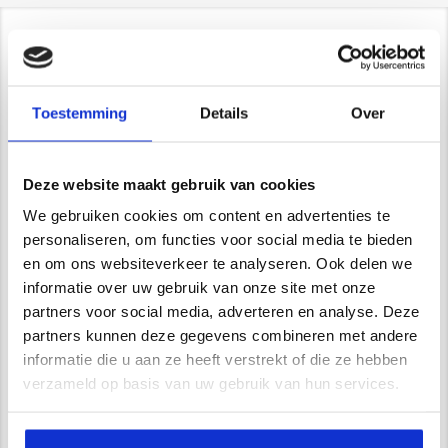
Contact/ Showroom
De Trompet 1141 in Heemskerk
Toestemming
Details
Over
*Uitsluitend op afspraak*
info@newstyle-gietvloeren.nl
Tel. 0614333291
Deze website maakt gebruik van cookies
Showroom
We gebruiken cookies om content en advertenties te
personaliseren, om functies voor social media te bieden
en om ons websiteverkeer te analyseren. Ook delen we
informatie over uw gebruik van onze site met onze
Wij zijn VCA gecertificeerd
partners voor social media, adverteren en analyse. Deze
partners kunnen deze gegevens combineren met andere
informatie die u aan ze heeft verstrekt of die ze hebben
Waarom kiest u voor Newstyle?
verzameld op basis van uw gebruik van hun services.
Uitgebreide service en begeleiding
Ruim 15 jaar ervaring