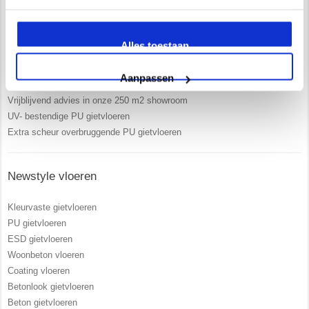
Waarom kiest u voor Newstyle?
Alles toestaan
Uitgebreide service en begeleiding
Ruim 15 jaar ervaring
Aanpassen
Zelf opgeleiden vakmensen in dienst
Vrijblijvend advies in onze 250 m2 showroom
UV- bestendige PU gietvloeren
Extra scheur overbruggende PU gietvloeren
Newstyle vloeren
Kleurvaste gietvloeren
PU gietvloeren
ESD gietvloeren
Woonbeton vloeren
Coating vloeren
Betonlook gietvloeren
Beton gietvloeren