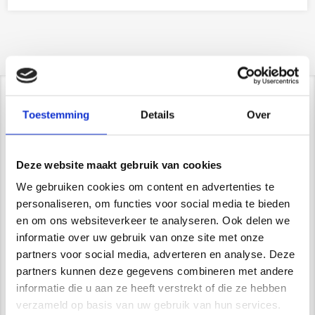
Contact/ Showroom
Toestemming
Details
Over
De Trompet 1141 in Heemskerk
*Uitsluitend op afspraak*
Deze website maakt gebruik van cookies
info@newstyle-gietvloeren.nl
We gebruiken cookies om content en advertenties te
Tel. 0614333291
Showroom
personaliseren, om functies voor social media te bieden
en om ons websiteverkeer te analyseren. Ook delen we
informatie over uw gebruik van onze site met onze
partners voor social media, adverteren en analyse. Deze
partners kunnen deze gegevens combineren met andere
Wij zijn VCA gecertificeerd
informatie die u aan ze heeft verstrekt of die ze hebben
verzameld op basis van uw gebruik van hun services.