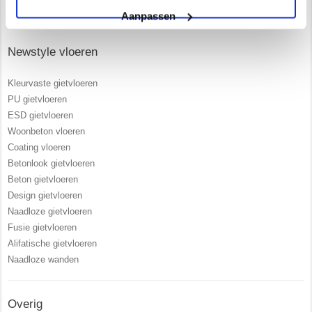
Extra scheur overbruggende PU gietvloeren
Aanpassen
Newstyle vloeren
Kleurvaste gietvloeren
PU gietvloeren
ESD gietvloeren
Woonbeton vloeren
Coating vloeren
Betonlook gietvloeren
Beton gietvloeren
Design gietvloeren
Naadloze gietvloeren
Fusie gietvloeren
Alifatische gietvloeren
Naadloze wanden
Overig