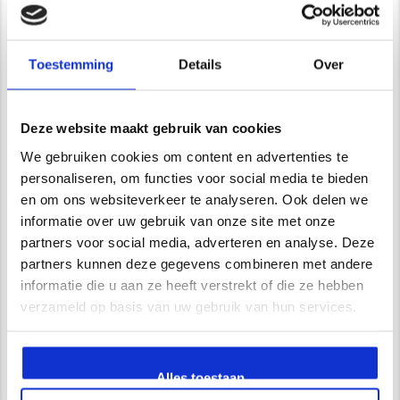
De Trompet 1141 in Heemskerk
*Uitsluitend op afspraak*
info@newstyle-gietvloeren.nl
Toestemming
Details
Over
Tel. 0614333291
Showroom
Deze website maakt gebruik van cookies
We gebruiken cookies om content en advertenties te
personaliseren, om functies voor social media te bieden
Wij zijn VCA gecertificeerd
en om ons websiteverkeer te analyseren. Ook delen we
informatie over uw gebruik van onze site met onze
partners voor social media, adverteren en analyse. Deze
partners kunnen deze gegevens combineren met andere
Waarom kiest u voor Newstyle?
informatie die u aan ze heeft verstrekt of die ze hebben
verzameld op basis van uw gebruik van hun services.
Uitgebreide service en begeleiding
Ruim 15 jaar ervaring
Zelf opgeleiden vakmensen in dienst
Vrijblijvend advies in onze 250 m2 showroom
Alles toestaan
UV- bestendige PU gietvloeren