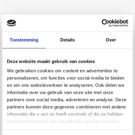
Contact/ Showroom
Toestemming
Details
Over
De Trompet 1141 in Heemskerk
*Uitsluitend op afspraak*
info@newstyle-gietvloeren.nl
Deze website maakt gebruik van cookies
Tel. 0614333291
Showroom
We gebruiken cookies om content en advertenties te
personaliseren, om functies voor social media te bieden
en om ons websiteverkeer te analyseren. Ook delen we
informatie over uw gebruik van onze site met onze
partners voor social media, adverteren en analyse. Deze
Wij zijn VCA gecertificeerd
partners kunnen deze gegevens combineren met andere
informatie die u aan ze heeft verstrekt of die ze hebben
verzameld op basis van uw gebruik van hun services.
Waarom kiest u voor Newstyle?