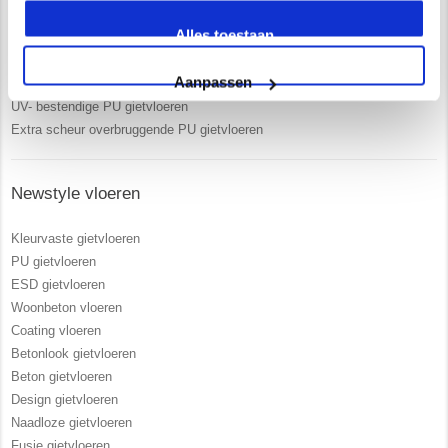
Uitgebreide service en begeleiding
Alles toestaan
Ruim 15 jaar ervaring
Zelf opgeleiden vakmensen in dienst
Aanpassen
Vrijblijvend advies in onze 250 m2 showroom
UV- bestendige PU gietvloeren
Extra scheur overbruggende PU gietvloeren
Newstyle vloeren
Kleurvaste gietvloeren
PU gietvloeren
ESD gietvloeren
Woonbeton vloeren
Coating vloeren
Betonlook gietvloeren
Beton gietvloeren
Design gietvloeren
Naadloze gietvloeren
Fusie gietvloeren