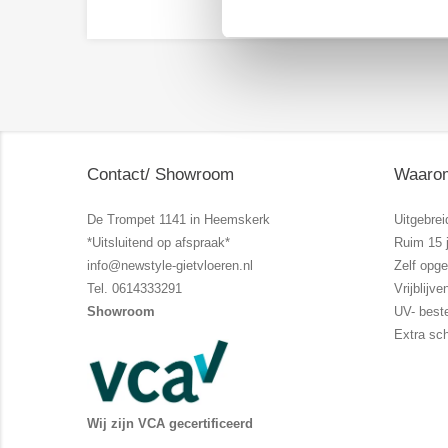
Contact/ Showroom
Waarom
De Trompet 1141 in Heemskerk
Uitgebrei
*Uitsluitend op afspraak*
Ruim 15 j
info@newstyle-gietvloeren.nl
Zelf opg
Tel. 0614333291
Vrijblij
Showroom
UV- best
Extra sc
Wij zijn VCA gecertificeerd