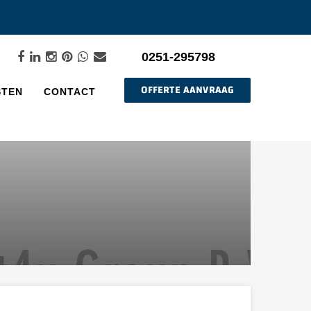
0251-295798
OFFERTE AANVRAAG
STEN
CONTACT