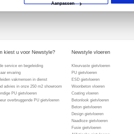
Aanpassen
 kiest u voor Newstyle?
Newstyle vloeren
de service en begeleiding
Kleurvaste gietvloeren
aar ervaring
PU gietvloeren
eleiden vakmensen in dienst
ESD gietvloeren
vend advies in onze 250 m2 showroom
Woonbeton vloeren
endige PU gietvloeren
Coating vloeren
heur overbruggende PU gietvloeren
Betonlook gietvloeren
Beton gietvloeren
Design gietvloeren
Naadloze gietvloeren
Fusie gietvloeren