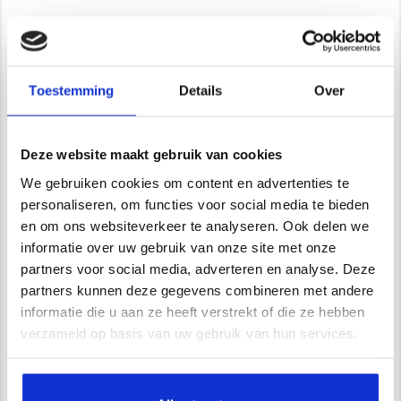
Contact/ Showroom
De Trompet 1141 in Heemskerk
*Uitsluitend op afspraak*
Toestemming
Details
Over
info@newstyle-gietvloeren.nl
Tel. 0614333291
Showroom
Deze website maakt gebruik van cookies
We gebruiken cookies om content en advertenties te
personaliseren, om functies voor social media te bieden
en om ons websiteverkeer te analyseren. Ook delen we
informatie over uw gebruik van onze site met onze
Wij zijn VCA gecertificeerd
partners voor social media, adverteren en analyse. Deze
partners kunnen deze gegevens combineren met andere
informatie die u aan ze heeft verstrekt of die ze hebben
Waarom kiest u voor Newstyle?
verzameld op basis van uw gebruik van hun services.
Uitgebreide service en begeleiding
Ruim 15 jaar ervaring
Zelf opgeleiden vakmensen in dienst