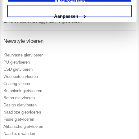
Alles toestaan
Vrijblijvend advies in onze 250 m2 showroom
UV- bestendige PU gietvloeren
Aanpassen
Extra scheur overbruggende PU gietvloeren
Newstyle vloeren
Kleurvaste gietvloeren
PU gietvloeren
ESD gietvloeren
Woonbeton vloeren
Coating vloeren
Betonlook gietvloeren
Beton gietvloeren
Design gietvloeren
Naadloze gietvloeren
Fusie gietvloeren
Alifatische gietvloeren
Naadloze wanden