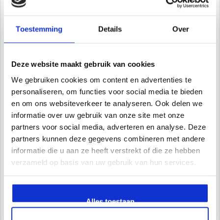
*Uitsluitend op afspraak*
info@newstyle-gietvloeren.nl
Tel. 0614333291
Toestemming
Details
Over
Showroom
Deze website maakt gebruik van cookies
We gebruiken cookies om content en advertenties te
personaliseren, om functies voor social media te bieden
Wij zijn VCA gecertificeerd
en om ons websiteverkeer te analyseren. Ook delen we
informatie over uw gebruik van onze site met onze
partners voor social media, adverteren en analyse. Deze
Waarom kiest u voor Newstyle?
partners kunnen deze gegevens combineren met andere
informatie die u aan ze heeft verstrekt of die ze hebben
Uitgebreide service en begeleiding
verzameld op basis van uw gebruik van hun services.
Ruim 15 jaar ervaring
Zelf opgeleiden vakmensen in dienst
Vrijblijvend advies in onze 250 m2 showroom
Alles toestaan
UV- bestendige PU gietvloeren
Extra scheur overbruggende PU gietvloeren