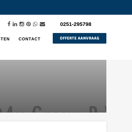
0251-295798
OFFERTE AANVRAAG
STEN
CONTACT