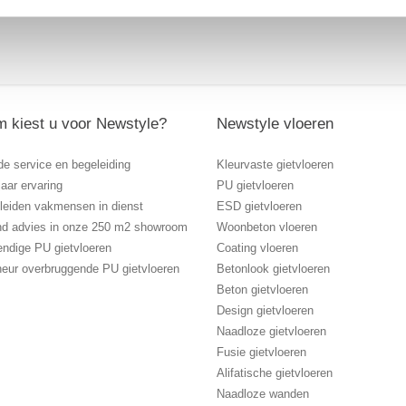
 kiest u voor Newstyle?
Newstyle vloeren
de service en begeleiding
Kleurvaste gietvloeren
aar ervaring
PU gietvloeren
eleiden vakmensen in dienst
ESD gietvloeren
vend advies in onze 250 m2 showroom
Woonbeton vloeren
endige PU gietvloeren
Coating vloeren
heur overbruggende PU gietvloeren
Betonlook gietvloeren
Beton gietvloeren
Design gietvloeren
Naadloze gietvloeren
Fusie gietvloeren
Alifatische gietvloeren
Naadloze wanden