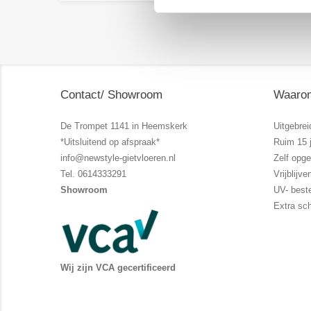
Contact/ Showroom
Waarom
De Trompet 1141 in Heemskerk
Uitgebrei
*Uitsluitend op afspraak*
Ruim 15 j
info@newstyle-gietvloeren.nl
Zelf opg
Tel. 0614333291
Vrijblij
Showroom
UV- best
Extra sc
Wij zijn VCA gecertificeerd