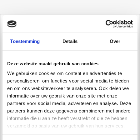
Contact/ Showroom
Toestemming
Details
Over
De Trompet 1141 in Heemskerk
*Uitsluitend op afspraak*
info@newstyle-gietvloeren.nl
Deze website maakt gebruik van cookies
Tel. 0614333291
Showroom
We gebruiken cookies om content en advertenties te
personaliseren, om functies voor social media te bieden
en om ons websiteverkeer te analyseren. Ook delen we
informatie over uw gebruik van onze site met onze
partners voor social media, adverteren en analyse. Deze
Wij zijn VCA gecertificeerd
partners kunnen deze gegevens combineren met andere
informatie die u aan ze heeft verstrekt of die ze hebben
verzameld op basis van uw gebruik van hun services.
Waarom kiest u voor Newstyle?