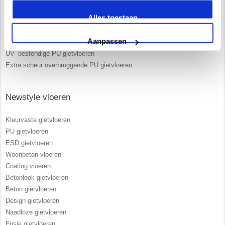
Uitgebreide service en begeleiding
Alles toestaan
Ruim 15 jaar ervaring
Zelf opgeleiden vakmensen in dienst
Aanpassen
Vrijblijvend advies in onze 250 m2 showroom
UV- bestendige PU gietvloeren
Extra scheur overbruggende PU gietvloeren
Newstyle vloeren
Kleurvaste gietvloeren
PU gietvloeren
ESD gietvloeren
Woonbeton vloeren
Coating vloeren
Betonlook gietvloeren
Beton gietvloeren
Design gietvloeren
Naadloze gietvloeren
Fusie gietvloeren