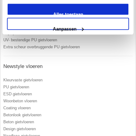
Uitgebreide service en begeleiding
Alles toestaan
Ruim 15 jaar ervaring
Zelf opgeleiden vakmensen in dienst
Aanpassen
Vrijblijvend advies in onze 250 m2 showroom
UV- bestendige PU gietvloeren
Extra scheur overbruggende PU gietvloeren
Newstyle vloeren
Kleurvaste gietvloeren
PU gietvloeren
ESD gietvloeren
Woonbeton vloeren
Coating vloeren
Betonlook gietvloeren
Beton gietvloeren
Design gietvloeren
Naadloze gietvloeren