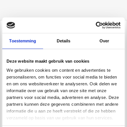
Contact/ Showroom
Toestemming
Details
Over
De Trompet 1141 in Heemskerk
*Uitsluitend op afspraak*
info@newstyle-gietvloeren.nl
Deze website maakt gebruik van cookies
Tel. 0614333291
We gebruiken cookies om content en advertenties te
Showroom
personaliseren, om functies voor social media te bieden
en om ons websiteverkeer te analyseren. Ook delen we
informatie over uw gebruik van onze site met onze
partners voor social media, adverteren en analyse. Deze
Wij zijn VCA gecertificeerd
partners kunnen deze gegevens combineren met andere
informatie die u aan ze heeft verstrekt of die ze hebben
verzameld op basis van uw gebruik van hun services.
Waarom kiest u voor Newstyle?