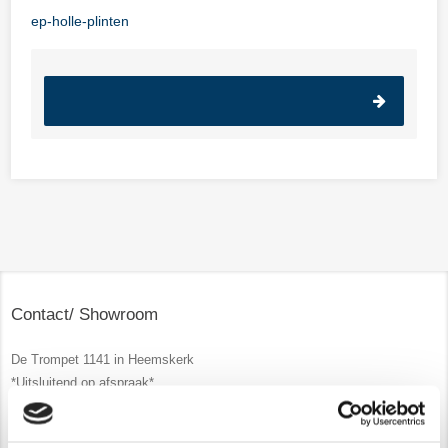
ep-holle-plinten
Contact/ Showroom
De Trompet 1141 in Heemskerk
*Uitsluitend op afspraak*
info@newstyle-gietvloeren.nl
Tel. 0614333291