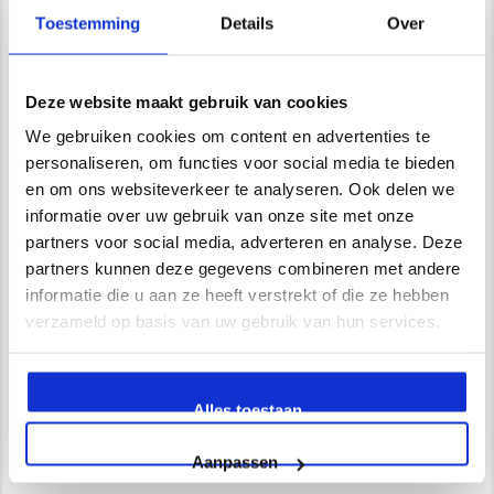
Showroom
Toestemming
Details
Over
Deze website maakt gebruik van cookies
Wij zijn VCA gecertificeerd
We gebruiken cookies om content en advertenties te
personaliseren, om functies voor social media te bieden
en om ons websiteverkeer te analyseren. Ook delen we
Waarom kiest u voor Newstyle?
informatie over uw gebruik van onze site met onze
partners voor social media, adverteren en analyse. Deze
Uitgebreide service en begeleiding
partners kunnen deze gegevens combineren met andere
Ruim 15 jaar ervaring
informatie die u aan ze heeft verstrekt of die ze hebben
Zelf opgeleiden vakmensen in dienst
verzameld op basis van uw gebruik van hun services.
Vrijblijvend advies in onze 250 m2 showroom
UV- bestendige PU gietvloeren
Extra scheur overbruggende PU gietvloeren
Alles toestaan
Newstyle vloeren
Aanpassen