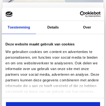
Why do we use it?
It is a long established fact that a reader will be distracted by
the readable content of a page when looking at its layout.
Toestemming
Details
Over
The point of using Lorem Ipsum is that it has a more-or-less
normal distribution of letters, as opposed to using ‘Content
here, content here’, making it look like readable English.
Deze website maakt gebruik van cookies
Many desktop publishing packages and web page editors
We gebruiken cookies om content en advertenties te
now use Lorem Ipsum as their default model text, and a
personaliseren, om functies voor social media te bieden
search for ‘lorem ipsum’ will uncover many web sites still in
en om ons websiteverkeer te analyseren. Ook delen we
their infancy. Various versions have evolved over the years,
informatie over uw gebruik van onze site met onze
sometimes by accident, sometimes on purpose (injected
partners voor social media, adverteren en analyse. Deze
humour and the like).
partners kunnen deze gegevens combineren met andere
informatie die u aan ze heeft verstrekt of die ze hebben
verzameld op basis van uw gebruik van hun services.