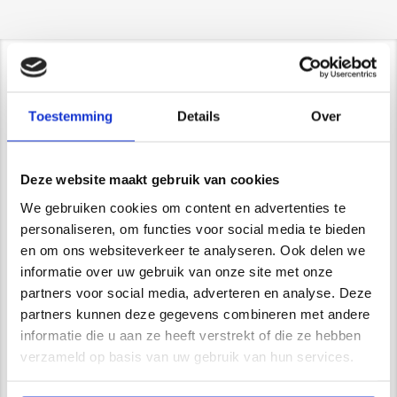
Contact/ Showroom
Toestemming
Details
Over
De Trompet 1141 in Heemskerk
*Uitsluitend op afspraak*
info@newstyle-gietvloeren.nl
Deze website maakt gebruik van cookies
Tel. 0614333291
Showroom
We gebruiken cookies om content en advertenties te
personaliseren, om functies voor social media te bieden
en om ons websiteverkeer te analyseren. Ook delen we
informatie over uw gebruik van onze site met onze
partners voor social media, adverteren en analyse. Deze
Wij zijn VCA gecertificeerd
partners kunnen deze gegevens combineren met andere
informatie die u aan ze heeft verstrekt of die ze hebben
verzameld op basis van uw gebruik van hun services.
Waarom kiest u voor Newstyle?