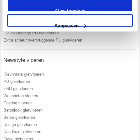
Uitgebreide service en begeleiding
Alles toestaan
Ruim 15 jaar ervaring
Zelf opgeleiden vakmensen in dienst
Aanpassen
Vrijblijvend advies in onze 250 m2 showroom
UV- bestendige PU gietvloeren
Extra scheur overbruggende PU gietvloeren
Newstyle vloeren
Kleurvaste gietvloeren
PU gietvloeren
ESD gietvloeren
Woonbeton vloeren
Coating vloeren
Betonlook gietvloeren
Beton gietvloeren
Design gietvloeren
Naadloze gietvloeren
Fusie gietvloeren