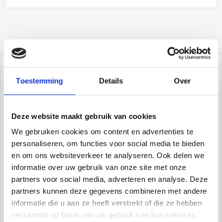
Contact/ Showroom
Toestemming
Details
Over
De Trompet 1141 in Heemskerk
*Uitsluitend op afspraak*
Deze website maakt gebruik van cookies
info@newstyle-gietvloeren.nl
We gebruiken cookies om content en advertenties te
Tel. 0614333291
Showroom
personaliseren, om functies voor social media te bieden
en om ons websiteverkeer te analyseren. Ook delen we
informatie over uw gebruik van onze site met onze
partners voor social media, adverteren en analyse. Deze
partners kunnen deze gegevens combineren met andere
Wij zijn VCA gecertificeerd
informatie die u aan ze heeft verstrekt of die ze hebben
verzameld op basis van uw gebruik van hun services.