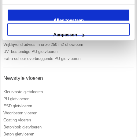
Waarom kiest u voor Newstyle?
Alles toestaan
Uitgebreide service en begeleiding
Ruim 15 jaar ervaring
Aanpassen
Zelf opgeleiden vakmensen in dienst
Vrijblijvend advies in onze 250 m2 showroom
UV- bestendige PU gietvloeren
Extra scheur overbruggende PU gietvloeren
Newstyle vloeren
Kleurvaste gietvloeren
PU gietvloeren
ESD gietvloeren
Woonbeton vloeren
Coating vloeren
Betonlook gietvloeren
Beton gietvloeren