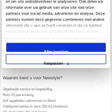
en om ons websiteverkeer te analyseren. Ook delen we
De Trompet 1141 in Heemskerk
informatie over uw gebruik van onze site met onze
*Uitsluitend op afspraak*
partners voor social media, adverteren en analyse. Deze
info@newstyle-gietvloeren.nl
partners kunnen deze gegevens combineren met andere
Tel. 0614333291
informatie die u aan ze heeft verstrekt of die ze hebben
Showroom
verzameld op basis van uw gebruik van hun services.
Alles toestaan
Wij zijn VCA gecertificeerd
Aanpassen
Waarom kiest u voor Newstyle?
Uitgebreide service en begeleiding
Ruim 15 jaar ervaring
Zelf opgeleiden vakmensen in dienst
Vrijblijvend advies in onze 250 m2 showroom