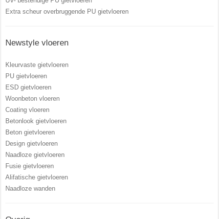
UV- bestendige PU gietvloeren
Extra scheur overbruggende PU gietvloeren
Newstyle vloeren
Kleurvaste gietvloeren
PU gietvloeren
ESD gietvloeren
Woonbeton vloeren
Coating vloeren
Betonlook gietvloeren
Beton gietvloeren
Design gietvloeren
Naadloze gietvloeren
Fusie gietvloeren
Alifatische gietvloeren
Naadloze wanden