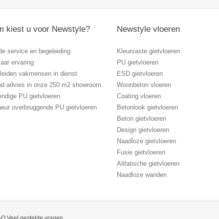
 kiest u voor Newstyle?
Newstyle vloeren
de service en begeleiding
Kleurvaste gietvloeren
aar ervaring
PU gietvloeren
eleiden vakmensen in dienst
ESD gietvloeren
vend advies in onze 250 m2 showroom
Woonbeton vloeren
endige PU gietvloeren
Coating vloeren
heur overbruggende PU gietvloeren
Betonlook gietvloeren
Beton gietvloeren
Design gietvloeren
Naadloze gietvloeren
Fusie gietvloeren
Alifatische gietvloeren
Naadloze wanden
Q Veel gestelde vragen