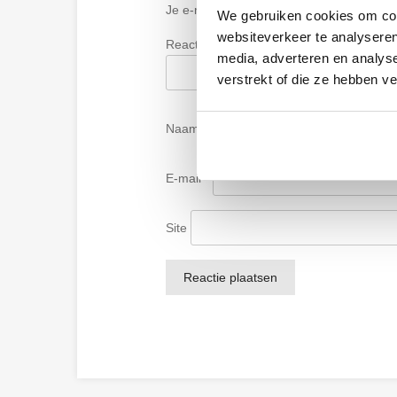
Je e-mailadres wordt niet gepubliceerd.
V
We gebruiken cookies om cont
websiteverkeer te analyseren
Reactie
*
media, adverteren en analys
verstrekt of die ze hebben v
Naam
*
E-mail
*
Site