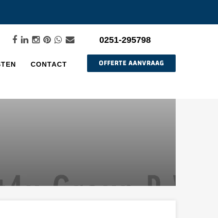
0251-295798
OFFERTE AANVRAAG
STEN
CONTACT