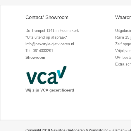
Contact/ Showroom
Waarom
De Trompet 1141 in Heemskerk
Uitgebrei
*Uitsluitend op afspraak*
Ruim 15 j
info@newstyle-gietvloeren.nl
Zelf opg
Tel. 0614333291
Vrijblij
Showroom
UV- best
Extra sc
Wij zijn VCA gecertificeerd
Copyright 2019 Newstyle Gietvloeren & Wandstyling -
Sitemap
-
FA